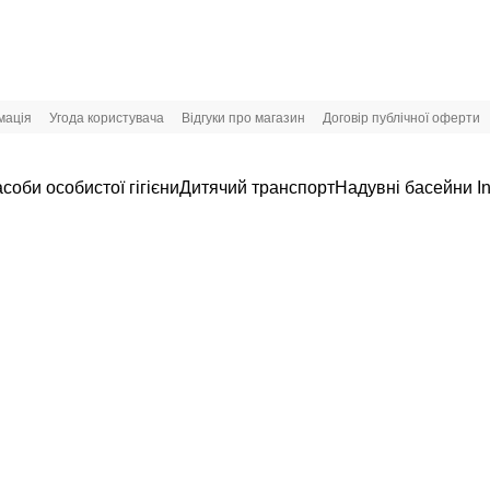
мація
Угода користувача
Відгуки про магазин
Договір публічної оферти
соби особистої гігієни
Дитячий транспорт
Надувні басейни In