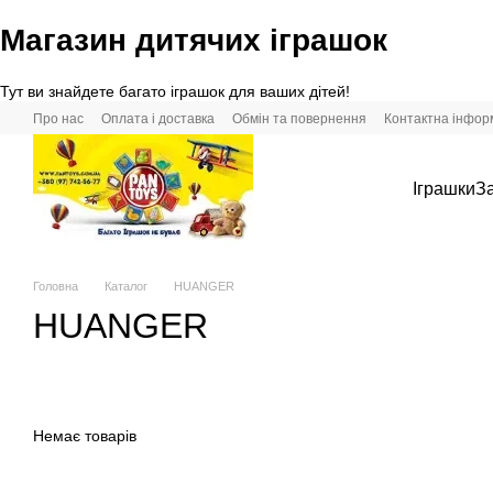
Магазин дитячих іграшок
Перейти до основного контенту
Тут ви знайдете багато іграшок для ваших дітей!
Про нас
Оплата і доставка
Обмін та повернення
Контактна інфор
Іграшки
За
Головна
Каталог
HUANGER
HUANGER
Немає товарів