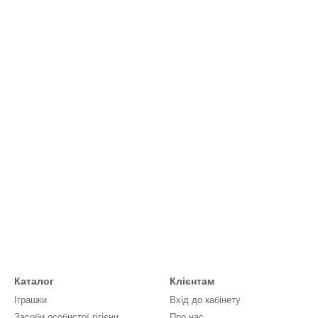
Каталог
Клієнтам
Іграшки
Вхід до кабінету
Засоби особистої гігієни
Про нас