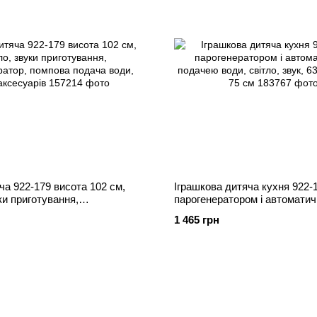
ча 922-179 висота 102 см,
Іграшкова дитяча кухня 922-
ки приготування,
парогенератором і автомати
тор, помпова подача води,
подачею води, світло, звук, 
1 465 грн
арів
предмети, 75 см