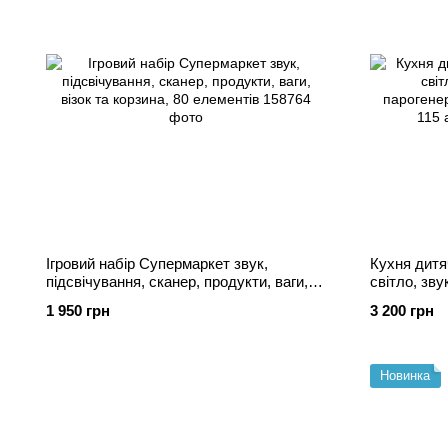
Ігровий набір Супермаркет звук,
Кухня дитя
підсвічування, сканер, продукти, ваги,
світло, зву
візок та корзина, 80 елементів
парогенера
1 950 грн
3 200 грн
115 аксесу
Новинка