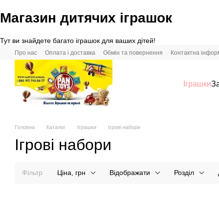
Магазин дитячих іграшок
Перейти до основного контенту
Тут ви знайдете багато іграшок для ваших дітей!
Про нас
Оплата і доставка
Обмін та повернення
Контактна інфор
Іграшки
За
Головна
Каталог
Іграшки
Ігрові набори
Ігрові набори
Фільтр
Ціна, грн
Відображати
Розділ