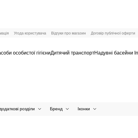
мація
Угода користувача
Відгуки про магазин
Договір публічної оферти
соби особистої гігієни
Дитячий транспорт
Надувні басейни In
додаткові розділи
Бренд
Іконки