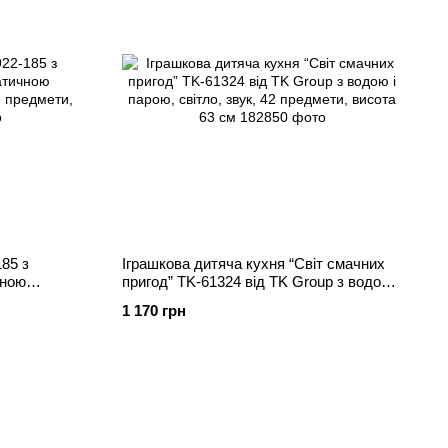
185 з
Іграшкова дитяча кухня “Світ смачних
чною
пригод” TK-61324 від TK Group з водою і
63
парою, світло, звук, 42 предмети,
1 170 грн
висота 63 см