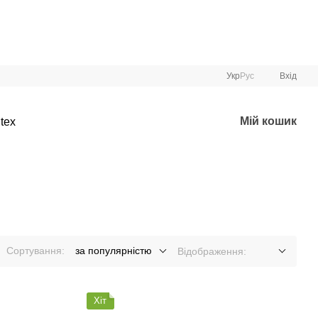
Укр
Рус
Вхід
Мій кошик
tex
Сортування:
за популярністю
Відображення:
Хіт