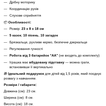
Дрібну моторику
Координацію рухів
Слухове сприйняття
📦
Особливості:
Розмір:
23 х 8 х 18 см
5 казок
,
10 пісень
,
10 загадок
Брязкальце, рухливе кермо, безпечне дзеркальце
Регулювання гучності
Робота від 3 батарейок “АА”
(не входять до комплекту)
Іграшка має
вбудовану підставку
— можна грати,
встановивши її вертикально
🎁
Ідеальний подарунок
для дітей від 1,5 років, який поєднує
розвагу з навчанням.
Розміри / габарити:
Довжина (см): 23 см.
Ширина (см): 8 см.
Висота (см): 18 см.