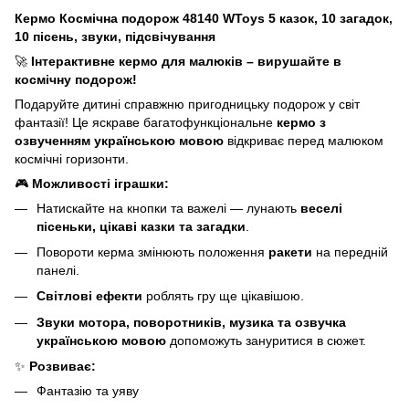
Кермо Космічна подорож 48140 WToys 5 казок, 10 загадок,
10 пісень, звуки, підсвічування
🚀
Інтерактивне кермо для малюків – вирушайте в
космічну подорож!
Подаруйте дитині справжню пригодницьку подорож у світ
фантазії! Це яскраве багатофункціональне
кермо з
озвученням українською мовою
відкриває перед малюком
космічні горизонти.
🎮
Можливості іграшки:
Натискайте на кнопки та важелі — лунають
веселі
пісеньки, цікаві казки та загадки
.
Повороти керма змінюють положення
ракети
на передній
панелі.
Світлові ефекти
роблять гру ще цікавішою.
Звуки мотора, поворотників, музика та озвучка
українською мовою
допоможуть зануритися в сюжет.
✨
Розвиває:
Фантазію та уяву