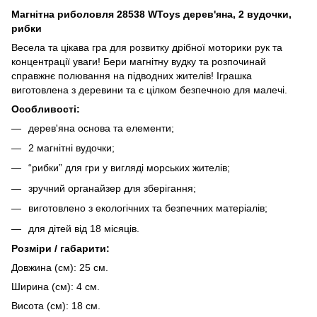
Магнітна риболовля 28538 WToys дерев'яна, 2 вудочки,
рибки
Весела та цікава гра для розвитку дрібної моторики рук та
концентрації уваги! Бери магнітну вудку та розпочинай
справжнє полювання на підводних жителів! Іграшка
виготовлена з деревини та є цілком безпечною для малечі.
Особливості:
дерев'яна основа та елементи;
2 магнітні вудочки;
“рибки” для гри у вигляді морських жителів;
зручний органайзер для зберігання;
виготовлено з екологічних та безпечних матеріалів;
для дітей від 18 місяців.
​​​​​​Розміри / габарити:
Довжина (см): 25 см.
Ширина (см): 4 см.
Висота (см): 18 см.