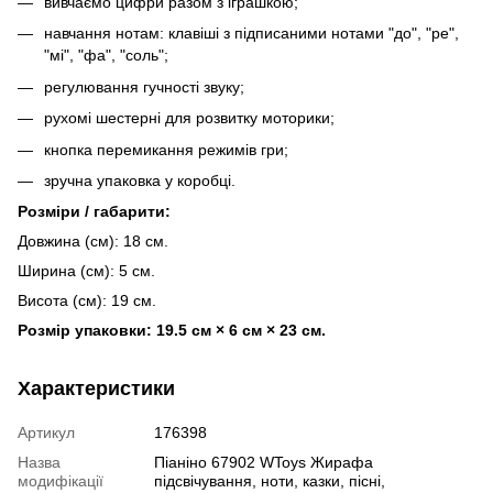
вивчаємо цифри разом з іграшкою;
навчання нотам: клавіші з підписаними нотами "до", "ре",
"мі", "фа", "соль";
регулювання гучності звуку;
рухомі шестерні для розвитку моторики;
кнопка перемикання режимів гри;
зручна упаковка у коробці.
Розміри / габарити:
Довжина (см): 18 см.
Ширина (см): 5 см.
Висота (см): 19 см.
Розмір упаковки: 19.5 см × 6 см × 23 см.
Характеристики
Артикул
176398
Назва
Піаніно 67902 WToys Жирафа
модифікації
підсвічування, ноти, казки, пісні,