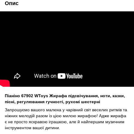
Опис
Піаніно 67902 WToys Жирафа підсвічування, ноти, казки,
пісні, регулювання гучності, рухомі шестерні
Запрошуємо вашого малюка у чарівний світ веселих ритмів та
ніжних мелодій разом із цією милою жирафою! Адже жирафа
є не просто яскравою іграшкою, але й найпершим музичним
інструментом вашої дитини.