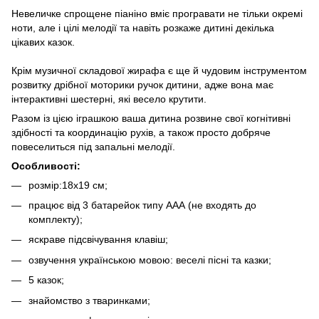
Невеличке спрощене піаніно вміє програвати не тільки окремі
ноти, але і цілі мелодії та навіть розкаже дитині декілька
цікавих казок.
Крім музичної складової жирафа є ще й чудовим інструментом
розвитку дрібної моторики ручок дитини, адже вона має
інтерактивні шестерні, які весело крутити.
Разом із цією іграшкою ваша дитина розвине свої когнітивні
здібності та координацію рухів, а також просто добряче
повеселиться під запальні мелодії.
Особливості:
розмір:18х19 см;
працює від 3 батарейок типу ААА (не входять до
комплекту);
яскраве підсвічування клавіш;
озвучення українською мовою: веселі пісні та казки;
5 казок;
знайомство з тваринками;