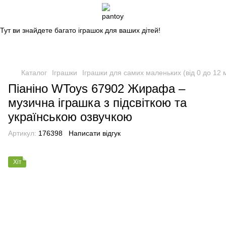
Магазин дитячих іграшок
Тут ви знайдете багато іграшок для ваших дітей!
Каталог
Іграшки
Іграшки для самих маленьких (від 0 до 12 м
Піаніно WToys 67902 Жирафа –
музична іграшка з підсвіткою та
українською озвучкою
Артикул:
176398
Написати відгук
Хіт