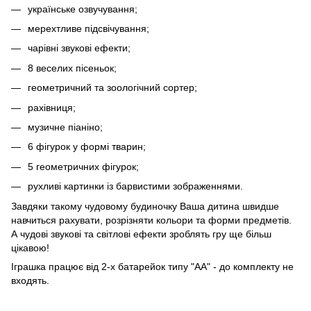
українське озвучування;
мерехтливе підсвічування;
чарівні звукові ефекти;
8 веселих пісеньок;
геометричний та зоологічний сортер;
рахівниця;
музичне піаніно;
6 фігурок у формі тварин;
5 геометричних фігурок;
рухливі картинки із барвистими зображеннями.
Завдяки такому чудовому будиночку Ваша дитина швидше
навчиться рахувати, розрізняти кольори та форми предметів.
А чудові звукові та світлові ефекти зроблять гру ще більш
цікавою!
Іграшка працює від 2-х батарейок типу "АА" - до комплекту не
входять.