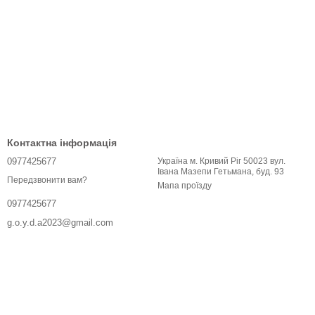
Контактна інформація
0977425677
Україна м. Кривий Ріг 50023 вул.
Івана Мазепи Гетьмана, буд. 93
Передзвонити вам?
Мапа проїзду
0977425677
g.o.y.d.a2023@gmail.com