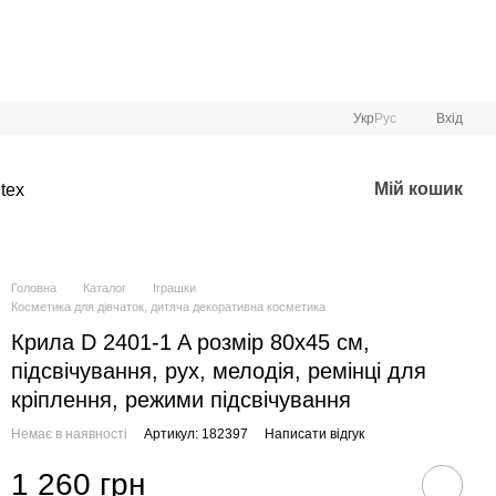
Укр
Рус
Вхід
Мій кошик
tex
Головна
Каталог
Іграшки
Косметика для дівчаток, дитяча декоративна косметика
Крила D 2401-1 A розмір 80х45 см,
підсвічування, рух, мелодія, ремінці для
кріплення, режими підсвічування
Немає в наявності
Артикул: 182397
Написати відгук
1 260 грн