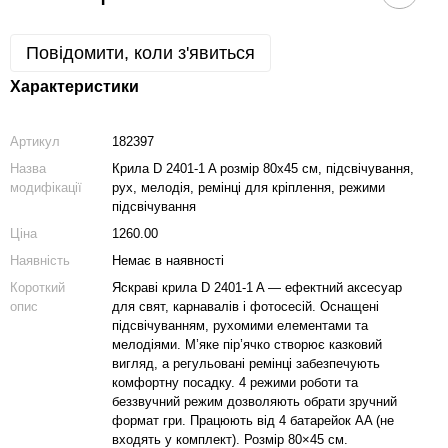
Повідомити, коли з'явиться
Характеристики
Артикул
182397
Назва
Крила D 2401-1 A розмір 80х45 см, підсвічування,
модифікації
рух, мелодія, ремінці для кріплення, режими
підсвічування
Ціна
1260.00
Наявність
Немає в наявності
Короткий
Яскраві крила D 2401-1 A — ефектний аксесуар
опис
для свят, карнавалів і фотосесій. Оснащені
підсвічуванням, рухомими елементами та
мелодіями. М’яке пір’ячко створює казковий
вигляд, а регульовані ремінці забезпечують
комфортну посадку. 4 режими роботи та
беззвучний режим дозволяють обрати зручний
формат гри. Працюють від 4 батарейок AA (не
входять у комплект). Розмір 80×45 см.