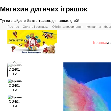
Магазин дитячих іграшок
Перейти до основного контенту
Тут ви знайдете багато іграшок для ваших дітей!
Про нас
Оплата і доставка
Обмін та повернення
Контактна інфор
Іграшки
За