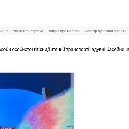
мація
Угода користувача
Відгуки про магазин
Договір публічної оферти
соби особистої гігієни
Дитячий транспорт
Надувні басейни In