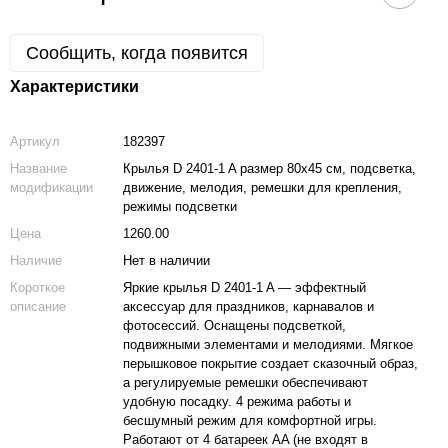
Сообщить, когда появится
Характеристики
Артикул
182397
Название
Крылья D 2401-1 A размер 80х45 см, подсветка,
модификации
движение, мелодия, ремешки для крепления,
режимы подсветки
Цена
1260.00
Наличие
Нет в наличии
Короткое
Яркие крылья D 2401-1 A — эффектный
описание
аксессуар для праздников, карнавалов и
фотосессий. Оснащены подсветкой,
подвижными элементами и мелодиями. Мягкое
перышковое покрытие создает сказочный образ,
а регулируемые ремешки обеспечивают
удобную посадку. 4 режима работы и
бесшумный режим для комфортной игры.
Работают от 4 батареек AA (не входят в