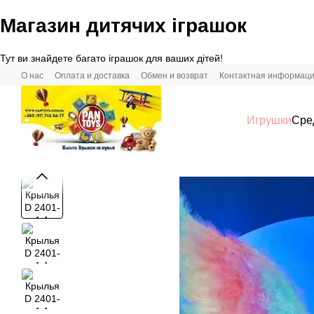
Магазин дитячих іграшок
Перейти к основному контенту
Тут ви знайдете багато іграшок для ваших дітей!
О нас
Оплата и доставка
Обмен и возврат
Контактная информац
Игрушки
Сре