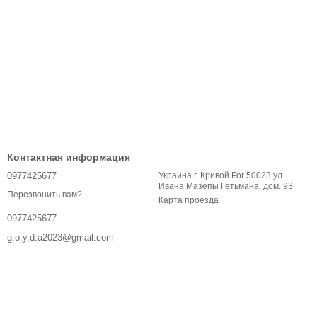
Контактная информация
0977425677
Украина г. Кривой Рог 50023 ул.
Ивана Мазепы Гетьмана, дом. 93
Перезвонить вам?
Карта проезда
0977425677
g.o.y.d.a2023@gmail.com