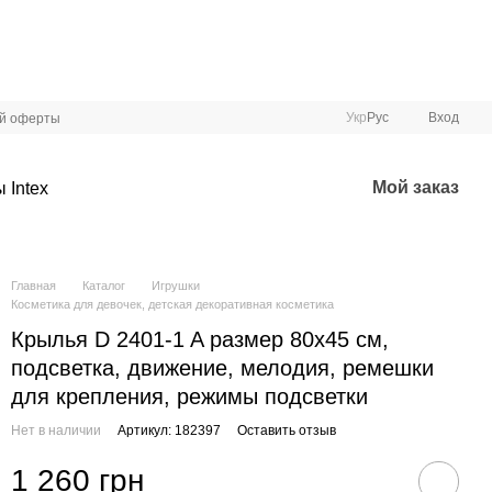
Укр
Рус
Вход
ой оферты
Мой заказ
 Intex
Главная
Каталог
Игрушки
Косметика для девочек, детская декоративная косметика
Крылья D 2401-1 A размер 80х45 см,
подсветка, движение, мелодия, ремешки
для крепления, режимы подсветки
Нет в наличии
Артикул: 182397
Оставить отзыв
1 260 грн