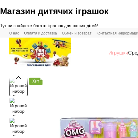
Магазин дитячих іграшок
Перейти к основному контенту
Тут ви знайдете багато іграшок для ваших дітей!
О нас
Оплата и доставка
Обмен и возврат
Контактная информац
Игрушки
Сре
Хит