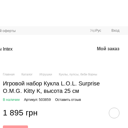
Укр
Рус
Вход
ой оферты
Мой заказ
 Intex
Главная
Каталог
Игрушки
Куклы, пупсы, беби борны
Игровой набор Кукла L.O.L. Surprise
O.M.G. Kitty K, высота 25 см
В наличии
Артикул: 503859
Оставить отзыв
1 895 грн