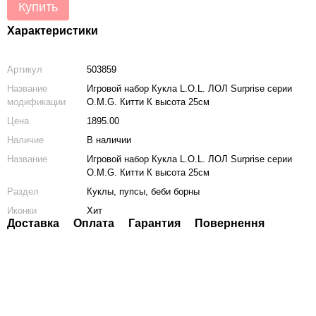
Купить
Характеристики
Артикул
503859
Название
Игровой набор Кукла L.O.L. ЛОЛ Surprise серии
модификации
O.M.G. Китти К высота 25см
Цена
1895.00
Наличие
В наличии
Название
Игровой набор Кукла L.O.L. ЛОЛ Surprise серии
O.M.G. Китти К высота 25см
Раздел
Куклы, пупсы, беби борны
Иконки
Хит
Доставка
Оплата
Гарантия
Повернення