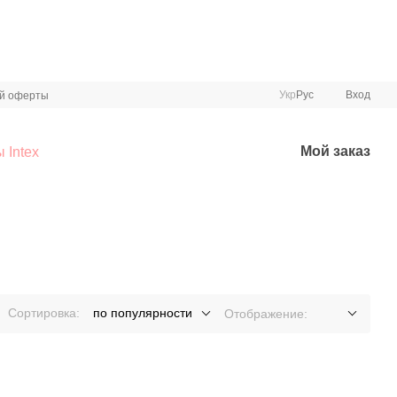
Укр
Рус
Вход
ой оферты
Мой заказ
 Intex
Сортировка:
по популярности
Отображение: