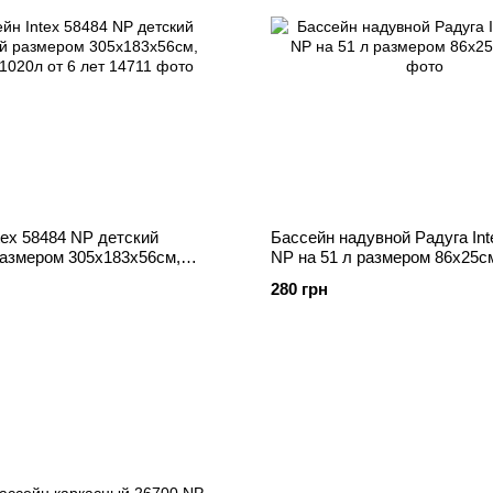
tex 58484 NP детский
Бассейн надувной Радуга Int
размером 305х183х56см,
NP на 51 л размером 86х25с
0л от 6 лет
280 грн