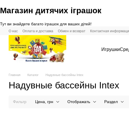
Магазин дитячих іграшок
Перейти к основному контенту
Тут ви знайдете багато іграшок для ваших дітей!
О нас
Оплата и доставка
Обмен и возврат
Контактная информац
Игрушки
Сре
Главная
Каталог
Надувные бассейны Intex
Надувные бассейны Intex
Фильтр
Цена, грн
Отображать
Раздел