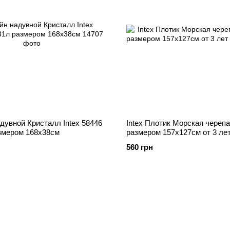
дувной Кристалл Intex 58446
Intex Плотик Морская череп
змером 168х38см
размером 157х127см от 3 ле
560 грн