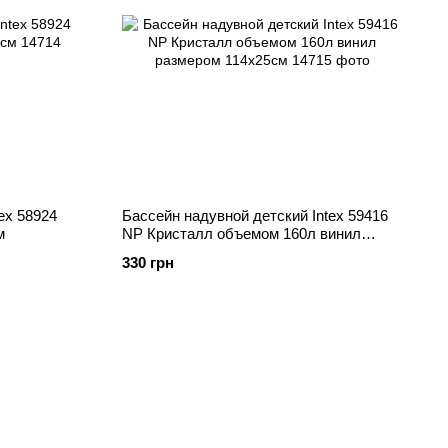
ex 58924
Бассейн надувной детский Intex 59416
м
NP Кристалл объемом 160л винил
размером 114х25см
330 грн