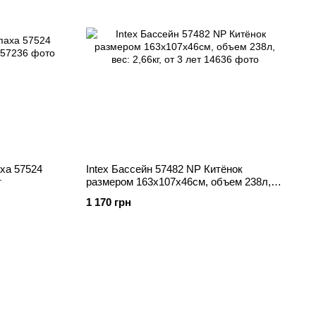
аха 57524
Intex Бассейн 57482 NP Китёнок
т
размером 163х107х46см, объем 238л,
вес: 2,66кг, от 3 лет
1 170 грн