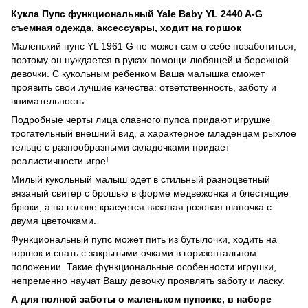
Кукла Пупс функциональный Yale Baby YL 2440 A-G
съемная одежда, аксессуары, ходит на горшок
Маленький пупс YL 1961 G не может сам о себе позаботиться,
поэтому он нуждается в руках помощи любящей и бережной
девочки. С кукольным ребенком Ваша малышка сможет
проявить свои лучшие качества: ответственность, заботу и
внимательность.
Подробные черты лица славного пупса придают игрушке
трогательный внешний вид, а характерное младенцам рыхлое
тельце с разнообразными складочками придает
реалистичности игре!
Милый кукольный малыш одет в стильный разноцветный
вязаный свитер с брошью в форме медвежонка и блестящие
брюки, а на голове красуется вязаная розовая шапочка с
двумя цветочками.
Функциональный пупс может пить из бутылочки, ходить на
горшок и спать с закрытыми очками в горизонтальном
положении. Такие функциональные особенности игрушки,
непременно научат Вашу девочку проявлять заботу и ласку.
А для полной заботы о маленьком пупсике, в наборе