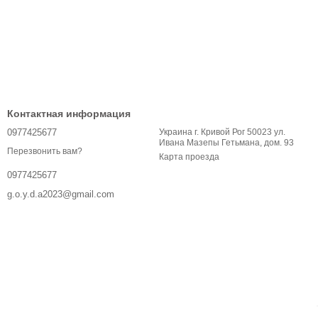
Контактная информация
0977425677
Украина г. Кривой Рог 50023 ул.
Ивана Мазепы Гетьмана, дом. 93
Перезвонить вам?
Карта проезда
0977425677
g.o.y.d.a2023@gmail.com