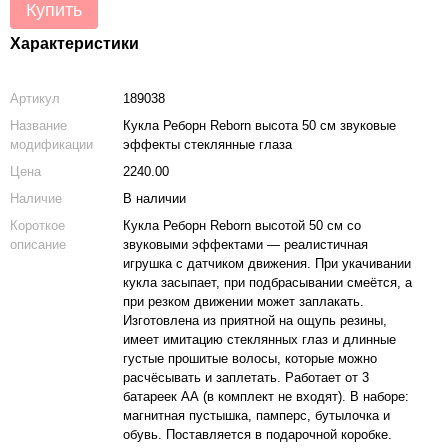
Купить
Характеристики
Артикул
189038
Название
Кукла Реборн Reborn высота 50 см звуковые
модификации
эффекты стеклянные глаза
Цена
2240.00
Наличие
В наличии
Короткое
Кукла Реборн Reborn высотой 50 см со
описание
звуковыми эффектами — реалистичная
игрушка с датчиком движения. При укачивании
кукла засыпает, при подбрасывании смеётся, а
при резком движении может заплакать.
Изготовлена из приятной на ощупь резины,
имеет имитацию стеклянных глаз и длинные
густые прошитые волосы, которые можно
расчёсывать и заплетать. Работает от 3
батареек АА (в комплект не входят). В наборе:
магнитная пустышка, памперс, бутылочка и
обувь. Поставляется в подарочной коробке.