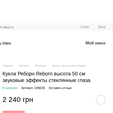
Укр
Рус
Вход
ой оферты
Мой заказ
 Intex
Главная
Каталог
Игрушки
Куклы, пупсы, беби борны
Кукла Реборн Reborn высота 50 см
звуковые эффекты стеклянные глаза
В наличии
Артикул: 189038
Оставить отзыв
2 240 грн