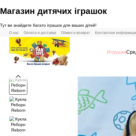
Магазин дитячих іграшок
Перейти к основному контенту
Тут ви знайдете багато іграшок для ваших дітей!
О нас
Оплата и доставка
Обмен и возврат
Контактная информац
Игрушки
Сре