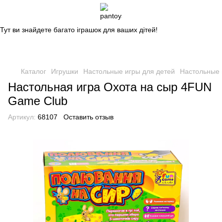
Магазин дитячих іграшок
Тут ви знайдете багато іграшок для ваших дітей!
Каталог
Игрушки
Настольные игры для детей
Настольные 
Настольная игра Охота на сыр 4FUN
Game Club
Артикул:
68107
Оставить отзыв