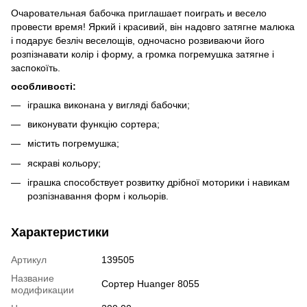
Очаровательная бабочка приглашает поиграть и весело
провести время! Яркий і красивий, він надовго затягне малюка
і подарує безліч веселощів, одночасно розвиваючи його
розпізнавати колір і форму, а громка погремушка затягне і
заспокоїть.
особливості:
іграшка виконана у вигляді бабочки;
виконувати функцію сортера;
містить погремушка;
яскраві кольору;
іграшка способствует розвитку дрібної моторики і навикам
розпізнавання форм і кольорів.
Характеристики
Артикул
139505
Название
Сортер Huanger 8055
модификации