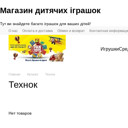
Магазин дитячих іграшок
Перейти к основному контенту
Тут ви знайдете багато іграшок для ваших дітей!
О нас
Оплата и доставка
Обмен и возврат
Контактная информац
Игрушки
Сре
Главная
Каталог
Технок
Технок
Нет товаров